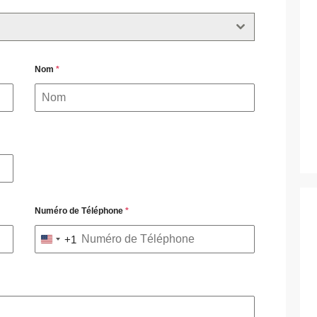
Nom
*
Numéro de Téléphone
*
+1
United
States
+1